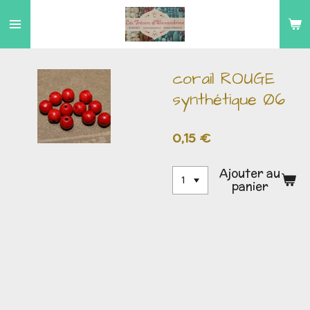
Passer
au
contenu
principal
corail ROUGE
synthétique Ø6
0,15 €
Ajouter au
panier