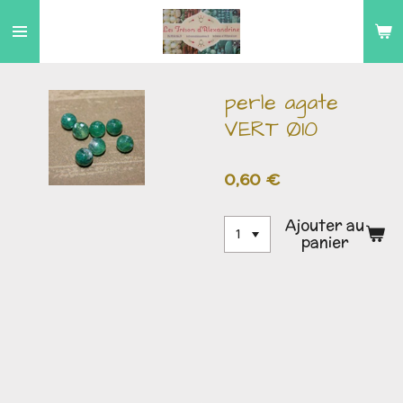
Passer
au
contenu
principal
perle agate
VERT Ø10
0,60 €
Ajouter au
panier