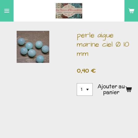
Passer
au
contenu
principal
perle aigue
marine ciel Ø 10
mm
0,40 €
Ajouter au
panier