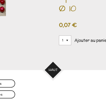
Ø 10
0,07 €
Ajouter au pani
HAUT
es
es