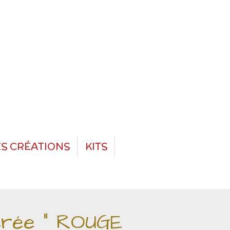
S CRÉATIONS
KITS
crée " ROUGE