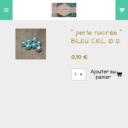
Passer
au
contenu
principal
" perle nacrée "
BLEU CIEL Ø 12
0,10 €
Ajouter au
panier