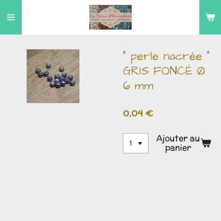
Passer
au
contenu
principal
" perle nacrée "
GRIS FONCÉ Ø
6 mm
0,04 €
Ajouter au
panier