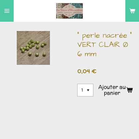
Passer
au
contenu
principal
" perle nacrée "
VERT CLAIR Ø
6 mm
0,04 €
Ajouter au
panier