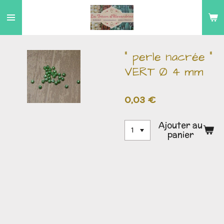
Passer
au
contenu
principal
" perle nacrée "
VERT Ø 4 mm
0,03 €
Ajouter au
panier