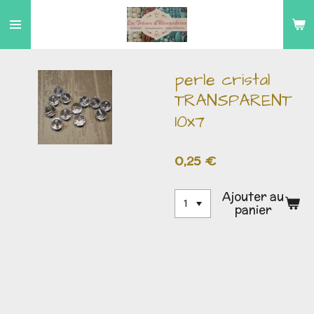
Passer
au
contenu
principal
perle cristal
TRANSPARENT
10x7
0,25 €
Ajouter au
panier