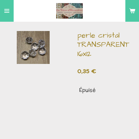
Passer
au
contenu
principal
perle cristal
TRANSPARENT
16x12
0,35 €
Épuisé