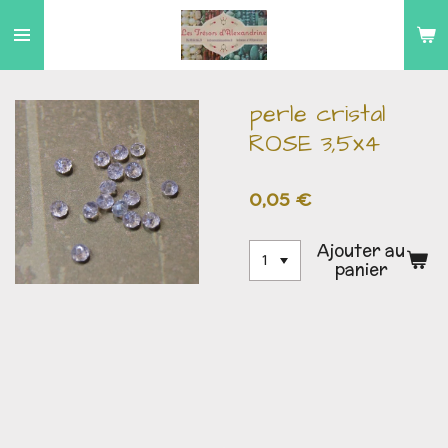
Passer
au
contenu
principal
perle cristal
ROSE 3,5x4
0,05 €
Ajouter au
panier