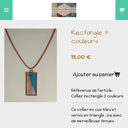
Passer
au
contenu
principal
Rectangle 3
couleurs
15,00 €
Ajouter au panier
Référence de l'article:
Collier rectangle 3 couleurs
Ce collier en cuir bleu et
vernis en triangle , ira avec
de merveilleuse tenues