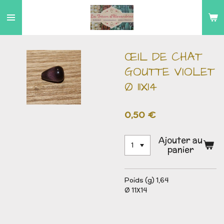
Passer
au
contenu
principal
ŒIL DE CHAT
GOUTTE VIOLET
Ø 11X14
0,50 €
Ajouter au
panier
Poids (g) 1,64
Ø 11X14