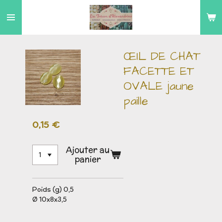
Passer
au
contenu
principal
ŒIL DE CHAT
FACETTE ET
OVALE jaune
paille
0,15 €
Ajouter au
panier
Poids (g) 0,5
Ø 10x8x3,5