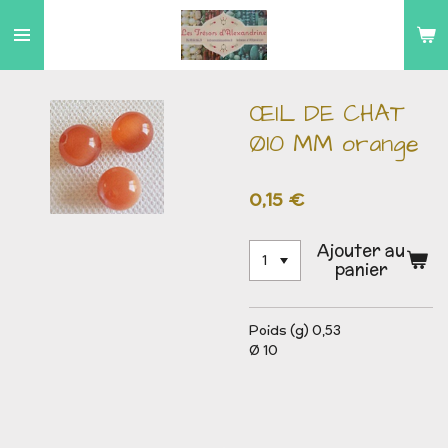
Passer
au
contenu
principal
ŒIL DE CHAT
Ø10 MM orange
0,15 €
Ajouter au
panier
Poids (g) 0,53
Ø 10