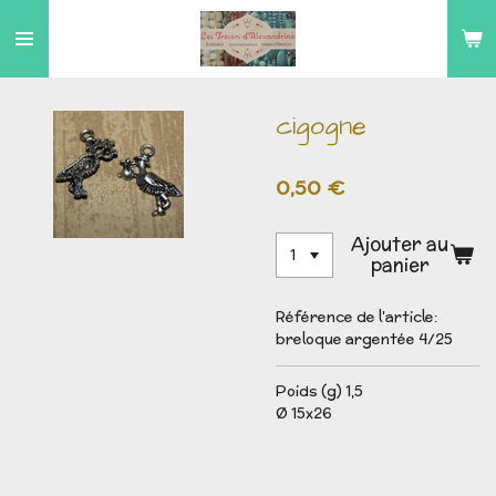
Passer
au
contenu
principal
cigogne
0,50 €
Ajouter au
panier
Référence de l'article:
breloque argentée 4/25
Poids (g) 1,5
Ø 15x26