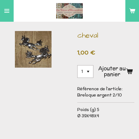
Passer
au
contenu
principal
cheval
1,00 €
Ajouter au
panier
Référence de l'article:
Breloque argent 2/10
Poids (g) 5
Ø 39X48X4